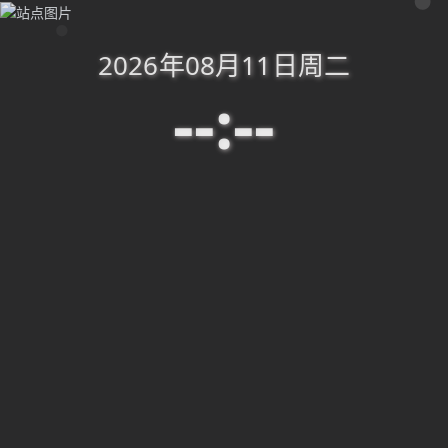
Ta的帖子
2026年08月11日
周二
Ta的帖子
--:--
已发布 (0)
排序显示
氿糸欢迎您
K7JLVOJu
EternityPro2.0正式发布，带来了更多优化以
及社区(论坛)功能上线！体验社区请点击站点
注册用户
氿糸主题正版用户
tsrigero
UID：214
这一切，似未曾拥有