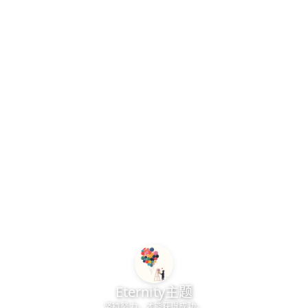
无权查看评论区
氿糸主题
Eternity主题专为博客、商城类的网站设计开发，希望你喜欢
皖ICP备2020017346号-2
繁
本站一些文章来自互联网收集，仅供用于学习和交流，请遵循相关法
律法规。
本站一切资源不代表本站立场，如有侵权/违规/不妥请联系本站删
除，敬请谅解。 需要购买或咨询主题，可以联系 QQ1334669076
Eternity主题
繁
Copyright © 2024-Now 咪博科技&氿糸主题
坚持努力，才能获得成功。